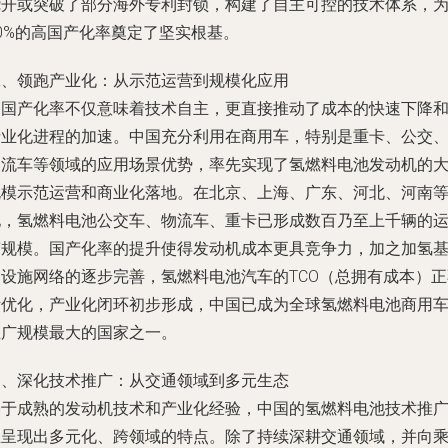
绕开或突破了部分海外专利封锁，构建了自主可控的技术体系，
0%的高国产化率奠定了坚实根基。
二、领跑产业化：从示范运营到规模化应用
高国产化率不仅意味着技术自主，更直接推动了成本的快速下降
产业化进程的加速。中国充分利用在商用车，特别是重卡、公交
物流车等领域的应用场景优势，率先实现了氢燃料电池发动机的
规模示范运营和商业化落地。在北京、上海、广东、河北、河南
地，氢燃料电池公交车、物流车、重卡已形成数百乃至上千辆的
营规模。国产化率的提升使得发动机成本更具竞争力，加之加氢
础设施网络的逐步完善，氢燃料电池汽车的TCO（总拥有成本）正
断优化，产业化闭环初步形成，中国已成为全球氢燃料电池商用
推广规模最大的国家之一。
三、深化技术推广：从交通领域到多元生态
基于成熟的发动机技术和产业化经验，中国的氢燃料电池技术推
正呈现出多元化、跨领域的特点。除了持续深耕交通领域，并向