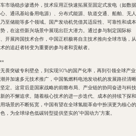
用车市场稳步渗透外，技术应用正快速拓展至固定式发电（如数
中心、通讯基站备用电源）、分布式能源、轨道交通、船舶、无
机乃至储能等多个领域。国产发动机凭借其适应性、可靠性和成
优势，在这些新兴场景中展现出巨大潜力。通过参与制定国际标
准、开展跨国技术合作，中国正积极将自主技术推向全球市场，
技术的追赶者转变为重要的参与者和贡献者。
**
从无畏突破专利壁垒，到实现90%的国产化率，再到引领全球产业
浪潮并加速多元技术推广，中国氢燃料电池发动机的发展路径清
而坚定。这背后是国家战略的前瞻布局、产业链的协同奋进与科
创新的不懈追求。随着核心技术的进一步迭代、成本的持续下探
应用场景的不断拓宽，中国有望在全球氢能革命中扮演更为核心
角色，为全球绿色低碳转型提供坚实的“中国动力”方案。