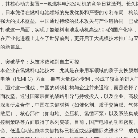
体，其核心动力装置——氢燃料电池发动机的竞争日益激烈。长久
来，日本凭借在燃料电池领域的先发优势和严密的专利布局，构
了强大的技术壁垒。中国通过持续的技术攻关与产业链协同，已
功打破这一局面，实现了氢燃料电池发动机高达90%的国产化率，
仅在产业化进程上走在了世界前列，更开启了大规模技术推广与
用的新篇章。
一、突破壁垒：从技术依赖到自主可控
日本企业在氢燃料电池技术，尤其是在乘用车领域的质子交换膜
料电池（PEMFC）方面，拥有大量核心专利，形成了较高的进入
槛。面对这一挑战，中国的科研机构与企业并未退缩，而是选择
正面攻坚。通过国家层面的战略引导与持续投入，以及企业、高
的深度研发合作，中国在关键材料（如催化剂、质子交换膜、气
扩散层）、核心部件（如电堆、空压机、氢循环泵）以及系统集
与控制策略等方面取得了系列突破。目前，国产电堆的功率密度
寿命、低温启动性能等关键指标已接近或达到国际先进水平，成