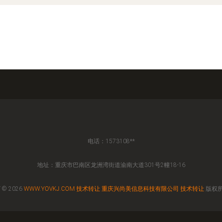
电话：1573108**
地址：重庆市巴南区龙洲湾街道渝南大道301号2幢18-16
 © 2026
WWW.YOVKJ.COM
技术转让
重庆兴尚美信息科技有限公司
技术转让
版权