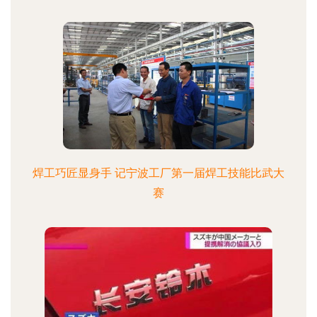
焊工巧匠显身手 记宁波工厂第一届焊工技能比武大
赛