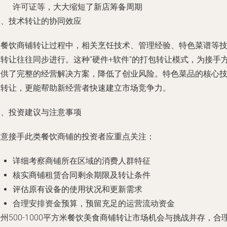
许可证等，大大缩短了新店筹备周期
三、技术转让的协同效应
在餐饮商铺转让过程中，相关烹饪技术、管理经验、特色菜谱等
术转让往往同步进行。这种"硬件+软件"的打包转让模式，为接手
提供了完整的经营解决方案，降低了创业风险。特色菜品的核心
术转让，更能帮助新经营者快速建立市场竞争力。
四、投资建议与注意事项
有意接手此类餐饮商铺的投资者应重点关注：
详细考察商铺所在区域的消费人群特征
核实商铺租赁合同剩余期限及转让条件
评估原有设备的使用状况和更新需求
合理安排资金预算，预留充足的运营流动资金
州500-1000平方米餐饮美食商铺转让市场机会与挑战并存，合